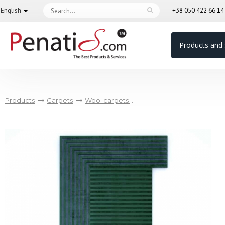
English
+38 050 422 66 1
Products and 
Products
Carpets
Wool carpets with silk