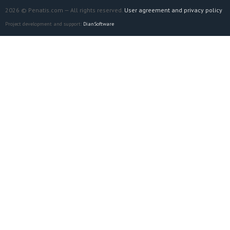
2026 © Penatis.com — All rights reserved.
User agreement and privacy policy
Project development and support:
DianSoftware