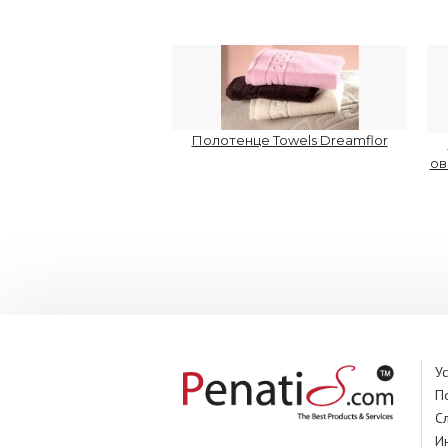
Полотенце Towels Dreamflor
ов
У
П
С
И