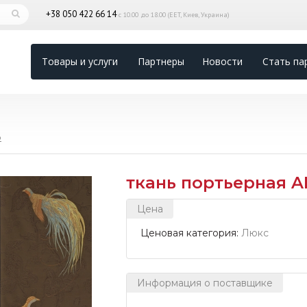
+38 050 422 66 14
с 10.00 до 18.00 (EET, Киев, Украина)
Товары и услуги
Партнеры
Новости
Стать па
р
ткань портьерная 
Цена
Ценовая категория:
Люкс
Информация о поставщике