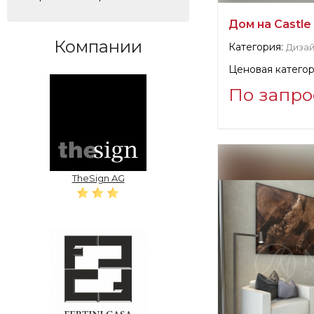
Дом на Castle 
Компании
Категория:
Дизай
Ценовая категор
По запро
Информация о п
verified company
NEUMARK Design
TheSign AG
Официальный пр
Санкт-Петербур