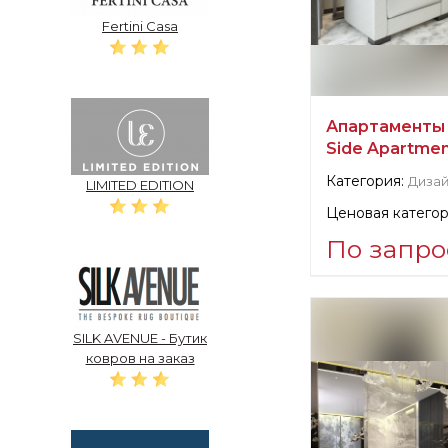
Fertini Casa
Апартаменты в 
Side Apartme
Категория:
Дизай
LIMITED EDITION
Ценовая категор
По запро
Информация о п
verified company
SILK AVENUE - Бутик
NEUMARK Design
ковров на заказ
Официальный пр
Санкт-Петербур