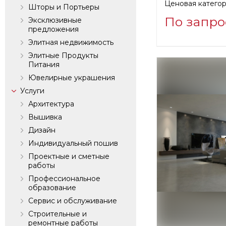
Ценовая категор
Шторы и Портьеры
По запро
Эксклюзивные
предложения
Элитная недвижимость
Информация о п
Элитные Продукты
verified company
Питания
SILK AVENUE - 
Ювелирные украшения
Услуги
Производитель:
Архитектура
Вышивка
Дизайн
Индивидуальный пошив
Проектные и сметные
работы
Профессиональное
образование
Сервис и обслуживание
Строительные и
ремонтные работы