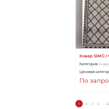
Ковер SIMO / 
Категория:
Ковры
Ценовая категор
По запро
Информация о п
verified company
SILK AVENUE - 
1
2
3
4
...
4