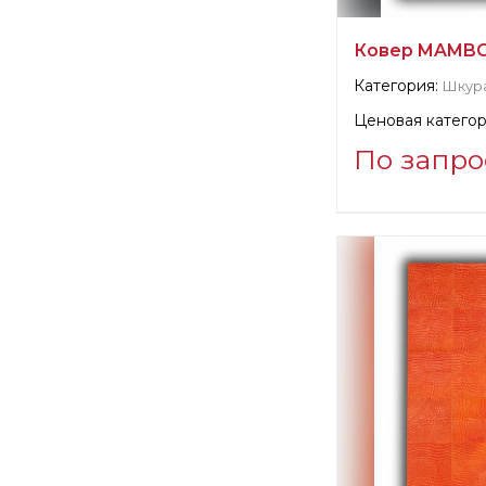
Ковер MAMBO
Категория:
Шкур
Ценовая категор
По запро
Информация о п
verified company
SILK AVENUE - 
Производитель: