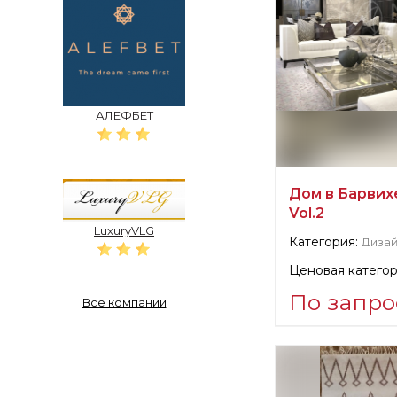
АЛЕФБЕТ
Дом в Барвихе
Vol.2
LuxuryVLG
Категория:
Дизай
Ценовая категор
По запро
Все компании
Информация о п
verified company
NEUMARK Design