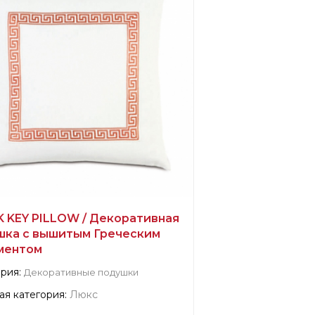
водитель:
США, Elizabeth
K KEY PILLOW / Декоративная
шка с вышитым Греческим
ментом
рия:
Декоративные подушки
я категория:
Люкс