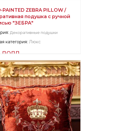
-PAINTED ZEBRA PILLOW /
ративная подушка с ручной
исью "ЗЕБРА"
рия:
Декоративные подушки
я категория:
Люкс
 долл.
мация о поставщике:
fied company
mandre
водитель:
США, Elizabeth