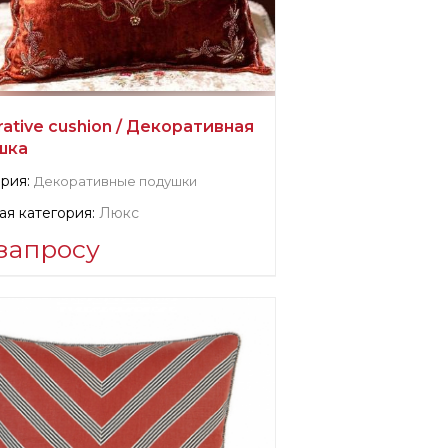
ative cushion / Декоративная
шка
рия:
Декоративные подушки
я категория:
Люкс
запросу
мация о поставщике:
ntessina
водитель:
Италия, Marano di Napoli