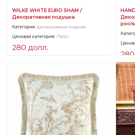
WILKE WHITE EURO SHAM /
HAND
Декоративная подушка
Деко
росп
Категория:
Декоративные подушки
Катего
Ценовая категория:
Люкс
Ценова
280 долл.
280
Информация о поставщике:
Инфор
verified company
Scalamandre
veri
Scala
Производитель:
США, Elizabeth
Произ