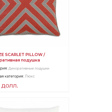
ZE SCARLET PILLOW /
ративная подушка
рия:
Декоративные подушки
я категория:
Люкс
 долл.
мация о поставщике:
fied company
mandre