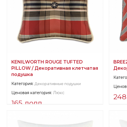
KENILWORTH ROUGE TUFTED
BREE
PILLOW / Декоративная клетчатая
Деко
подушка
Катего
Категория:
Декоративные подушки
Ценова
Ценовая категория:
Люкс
248
165 долл.
Инфор
Информация о поставщике:
veri
Scala
verified company