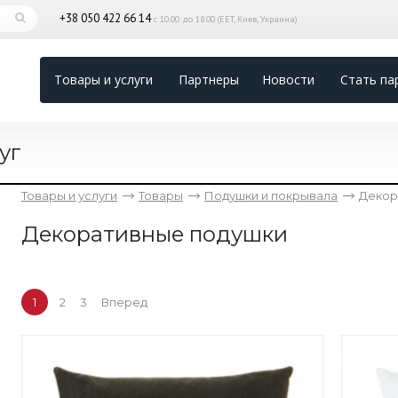
+38 050 422 66 14
с 10.00 до 18.00 (EET, Киев, Украина)
Товары и услуги
Партнеры
Новости
Стать па
уг
Товары и услуги
Товары
Подушки и покрывала
Декор
Декоративные подушки
1
2
3
Вперед