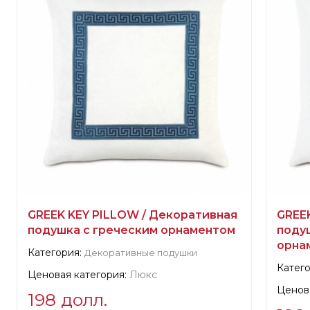
Scalamandre
Произ
Производитель:
США, Elizabeth
GREEK KEY PILLOW / Декоративная
GREE
подушка с греческим орнаментом
поду
орна
Категория:
Декоративные подушки
Катего
Ценовая категория:
Люкс
Ценова
198 долл.