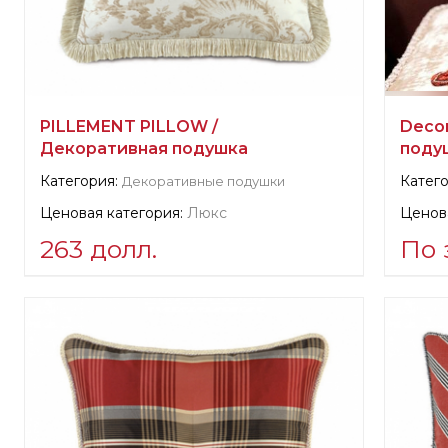
PILLEMENT PILLOW /
Decor
Декоративная подушка
поду
Категория:
Катего
Декоративные подушки
Ценовая категория:
Люкс
Ценова
263 долл.
По 
Информация о поставщике:
Инфор
La Co
verified company
Scalamandre
Произ
Производитель:
США, Elizabeth