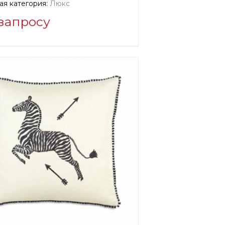
я категория:
Люкс
запросу
мация о поставщике:
fied company
ian Fischbacher Co. AG
водитель:
Швейцария, Санкт-
н