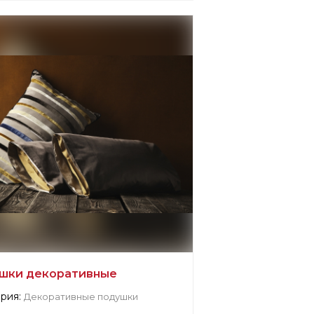
мация о поставщике:
fied company
mandre
водитель:
США, Elizabeth
шки декоративные
рия:
Декоративные подушки