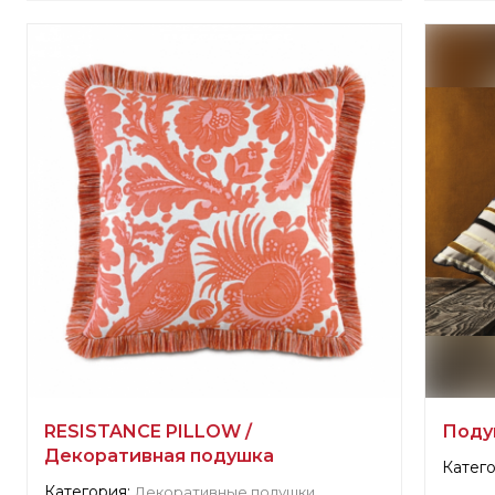
Инфор
Информация о поставщике:
veri
Scala
verified company
Scalamandre
Произ
Производитель:
США, Elizabeth
RESISTANCE PILLOW /
Поду
Декоративная подушка
Катего
Категория:
Декоративные подушки