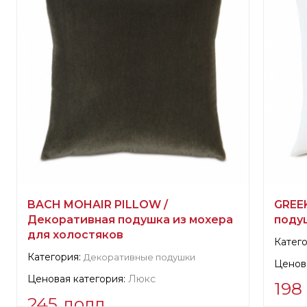
BACH MOHAIR PILLOW /
GREE
Декоративная подушка из мохера
поду
для холостяков
Катего
Категория:
Декоративные подушки
Ценова
Ценовая категория:
Люкс
198
245 долл.