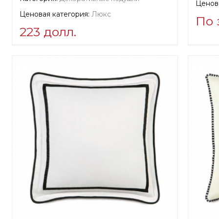
Ценова
Ценовая категория:
Люкс
По 
223 долл.
Инфор
Информация о поставщике:
veri
Christ
verified company
Scalamandre
Произ
Производитель:
США, Elizabeth
Галле