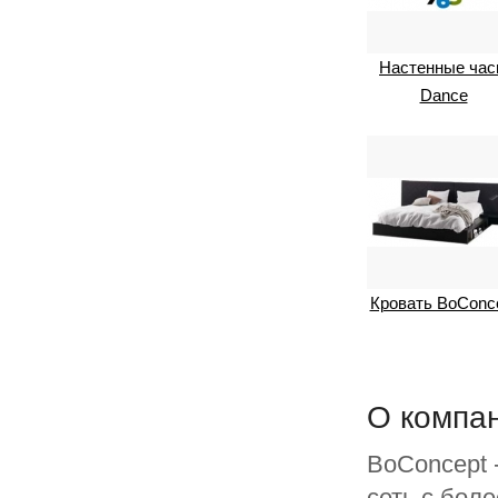
Настенные ча
Dance
Кровать BoConc
О компа
BoConcept 
сеть с бол