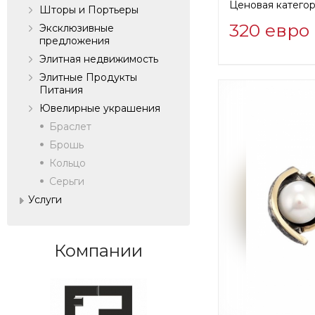
Ценовая категор
Шторы и Портьеры
320 евро
Эксклюзивные
предложения
Элитная недвижимость
Информация о п
Элитные Продукты
verified company
Питания
Fertini Casa
Ювелирные украшения
Браслет
Производитель:
Брошь
Кольцо
Серьги
Услуги
Компании