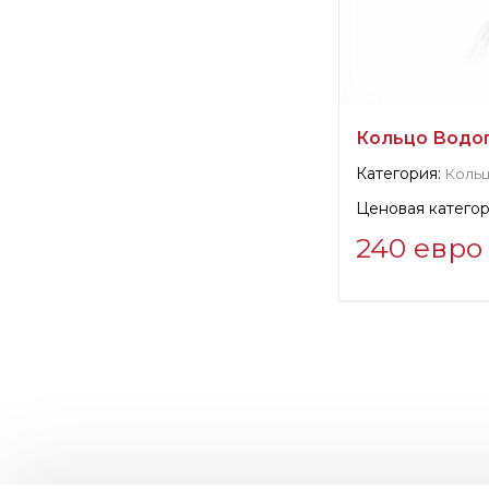
Кольцо Водопа
Категория:
Коль
Ценовая категор
240 евро
Информация о п
verified company
Fertini Casa
Производитель: