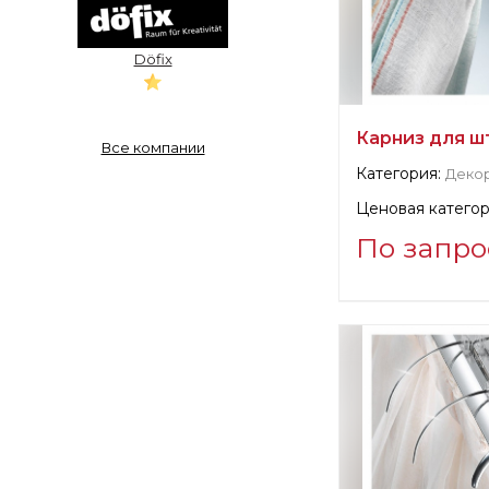
Döfix
Карниз для ш
Все компании
Категория:
Деко
Ценовая категор
По запро
Информация о п
verified company
Casa Valentina S.
Производитель: