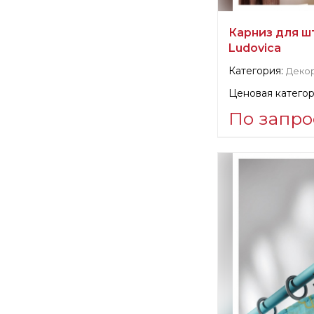
Карниз для ш
Ludovica
Категория:
Деко
Ценовая категор
По запро
Информация о п
verified company
Casa Valentina S.
Производитель: