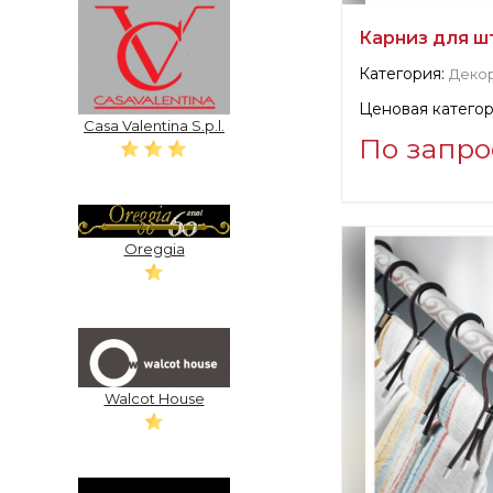
Карниз для ш
Категория:
Деко
Ценовая категор
Casa Valentina S.p.l.
По запро
Информация о п
verified company
Casa Valentina S.
Oreggia
Производитель:
Walcot House