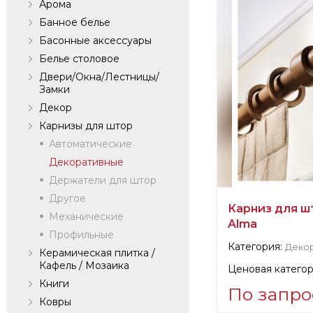
Арома
Банное белье
Басонные аксессуары
Белье столовое
Двери/Окна/Лестницы/
Замки
Декор
Карнизы для штор
Автоматические
Декоративные
Держатели для штор
Другое
Карниз для ш
Механические
Alma
Профильные
Категория:
Деко
Керамическая плитка /
Кафель / Мозаика
Ценовая категор
Книги
По запро
Ковры