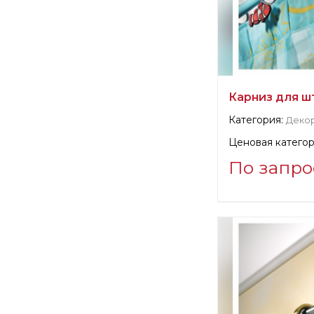
Карниз для шт
Категория:
Деко
Ценовая категор
По запро
Информация о п
verified company
Casa Valentina S.
Производитель: