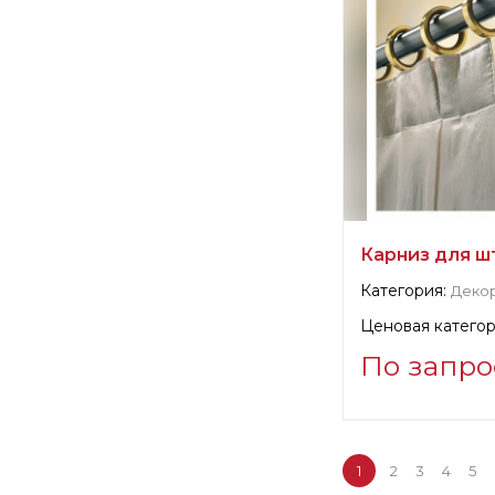
Карниз для ш
Категория:
Деко
Ценовая категор
По запро
Информация о п
verified company
Casa Valentina S.
1
2
3
4
5