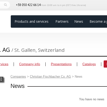
+38 050 422 66 14
from 10.00 am to 6 pm (EET, Kiev, Ukraine)
Products and services
Partners
News
Become a 
o. AG
/ St. Gallen, Switzerland
rvices
Company info
Presentations
Catalogs
Companies
>
Christian Fischbacher Co. AG
>
News
News
You have no news