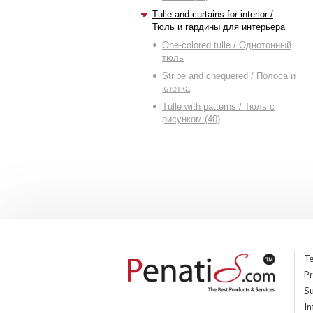
Tulle and curtains for interior /
Тюль и гардины для интерьера
One-colored tulle / Однотонный
тюль
Stripe and chequered / Полоса и
клетка
Tulle with patterns / Тюль с
рисунком (40)
Te
Pr
S
In