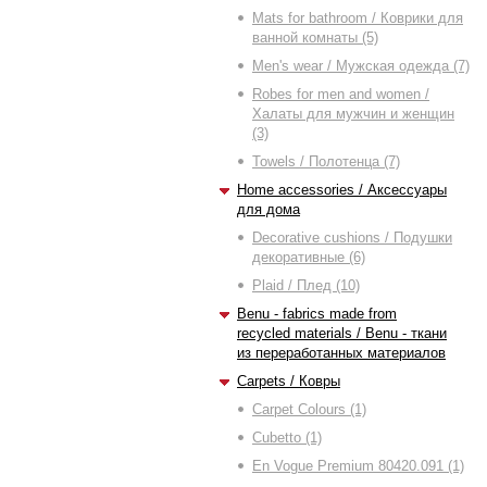
Mats for bathroom / Коврики для
ванной комнаты (5)
Men's wear / Мужская одежда (7)
Robes for men and women /
Халаты для мужчин и женщин
(3)
Towels / Полотенца (7)
Home accessories / Аксессуары
для дома
Decorative cushions / Подушки
декоративные (6)
Plaid / Плед (10)
Benu - fabrics made from
recycled materials / Benu - ткани
из переработанных материалов
Carpets / Ковры
Carpet Colours (1)
Cubetto (1)
En Vogue Premium 80420.091 (1)