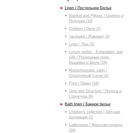
Linen / Постельное Белье
Blanket and Pillows / Одеяло и
Подушки (10)
Children / Дети (2)
Jacquard / Жаккард (2)
Linen / Лен (5)
Luxury nights - Embroidery and
Silk / Роскошные ночи -
Вышивка и Шелк (18)
Monochromatic satin /
Однотонный Сатин (6)
Print / Принт (18)
Strip and Structure / Полоса и
Структура (6)
Bath linen / Банное белье
Children's colection / Детская
коллекция (2)
Ladieswear / Женская одежда
(24)