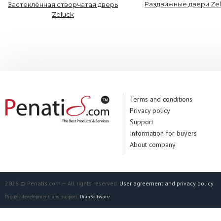
Раздвижные двери Ze
Застеклённая створчатая дверь
Zeluck
Terms and conditions
Privacy policy
Support
Information for buyers
About company
2026 © Penatis.com — All rights reserved.
User agreement and privacy policy
Project development and support:
DianSoftware