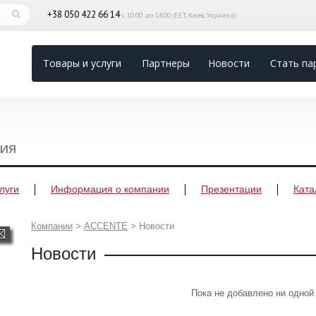
+38 050 422 66 14
с 10.00 до 18.00 (EET, Киев, Украина)
Товары и услуги
Партнеры
Новости
Стать па
ния
луги
Информация о компании
Презентации
Ката
Компании
>
ACCENTE
>
Новости
Новости
Пока не добавлено ни одной