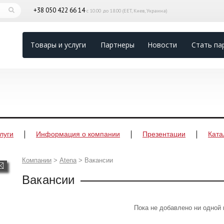
+38 050 422 66 14
с 10.00 до 18.00 (EET, Киев, Украина)
Товары и услуги
Партнеры
Новости
Стать па
луги
Информация о компании
Презентации
Ката
Компании
>
Atena
>
Вакансии
Вакансии
Пока не добавлено ни одной 