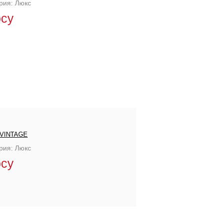
рия: Люкс
осу
VINTAGE
рия: Люкс
осу