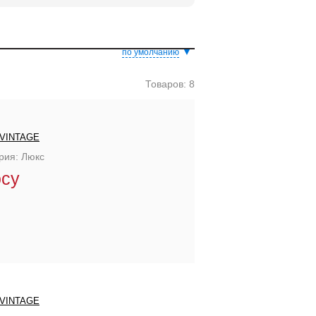
▼
по умолчанию
Товаров: 8
VINTAGE
рия: Люкс
осу
VINTAGE