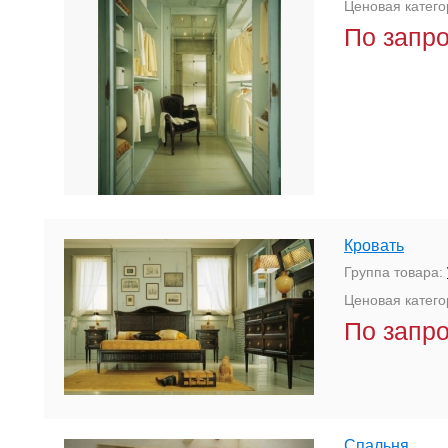
Ценовая катего
По запр
Кровать
Группа товара:
Ценовая катего
По запр
Спальня