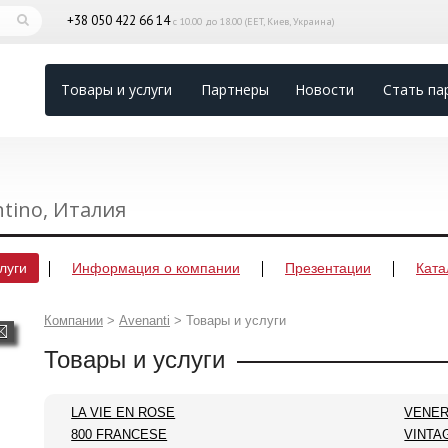
+38 050 422 66 14
с 10.00 до 18.00 (EET, Киев, Украина)
Товары и услуги
Партнеры
Новости
Стать па
ntino, Италия
луги
Информация о компании
Презентации
Ката
Компании
>
Avenanti
>
Товары и услуги
Товары и услуги
LA VIE EN ROSE
VENE
800 FRANCESE
VINTA