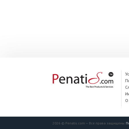
У
П
С
И
О
2026 © Penatis.com — Все права защищены.
П