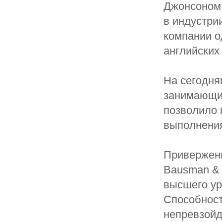
Джонсоном.
в индустри
компании о
английских
На сегодня
занимающий
позволило 
выполнения
Приверженн
Bausman & 
высшего ур
Способност
непревзойд