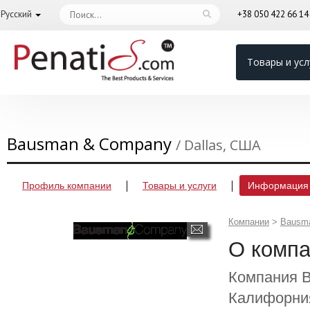
Русский
+38 050 422 66 1
Товары и усл
Bausman & Company
/ Dallas, США
Профиль компании
Товары и услуги
Информация 
Компании
>
Bausm
О комп
Компания B
Калифорния