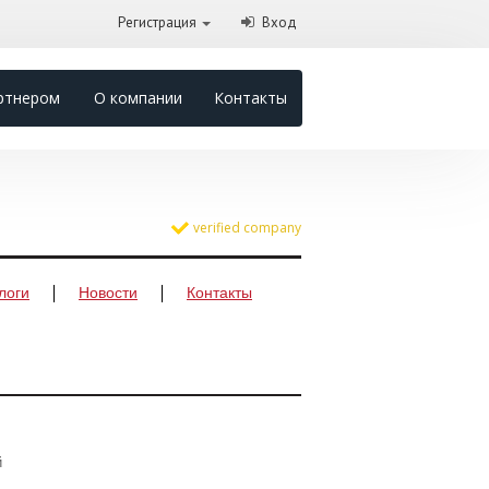
Регистрация
Вход
ртнером
О компании
Контакты
verified company
логи
Новости
Контакты
й