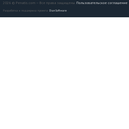
2026 © Penatis.com — Все права защищены.
Пользовательское соглашение
Разработка и поддержка проекта:
DianSoftware