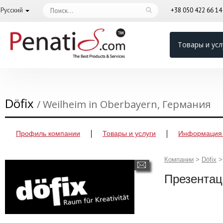
Русский
+38 050 422 66 1
Товары и усл
Döfix
/ Weilheim in Oberbayern, Германия
Профиль компании
Товары и услуги
Информация 
Компании
>
Döfix
>
Презентац