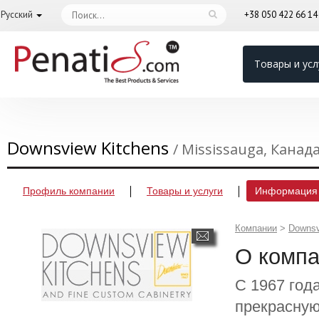
Русский
+38 050 422 66 1
Товары и усл
Downsview Kitchens
/ Mississauga, Канад
Профиль компании
Товары и услуги
Информация 
Компании
>
Downsv
О комп
С 1967 го
прекрасную