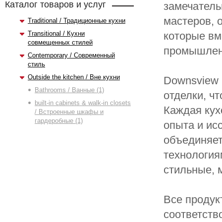
Каталог товаров и услуг
замечатель
мастеров, 
Traditional / Традиционные кухни
Transitional / Кухни
которые вм
совмещенных стилей
промышлен
Contemporary / Современный
стиль
Outside the kitchen / Вне кухни
Downsview 
Bathrooms / Ванные (1)
отделки, ч
built-in cabinets & walk-in closets
Каждая кух
/ Встроенные шкафы и
гардеробные (1)
опыта и ис
объединяет
технология
стильные, 
Все продук
соответств