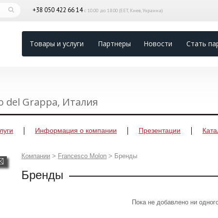
+38 050 422 66 14
с 10.00 до 18.00 (EET, Киев, Украина)
Товары и услуги
Партнеры
Новости
Стать па
o del Grappa, Италия
луги
Информация о компании
Презентации
Ката
Компании
>
Francesco Molon
>
Бренды
Бренды
Пока не добавлено ни одног