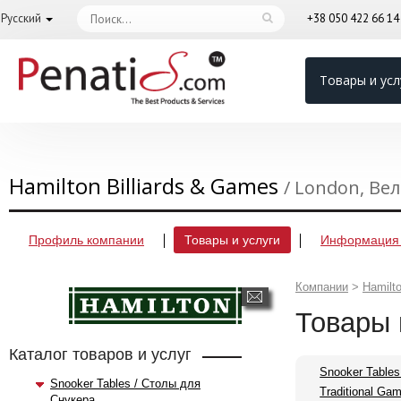
Русский
+38 050 422 66 1
Товары и усл
Hamilton Billiards & Games
/ London, В
Профиль компании
Товары и услуги
Информация 
Компании
>
Hamilt
Товары 
Каталог товаров и услуг
Snooker Table
Snooker Tables / Столы для
Traditional Ga
Снукера