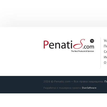
У
П
С
И
О
2026 © Penatis.com — Все права защищены.
П
Разработка и поддержка проекта:
DianSoftware