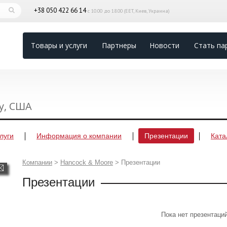
+38 050 422 66 14
с 10.00 до 18.00 (EET, Киев, Украина)
Товары и услуги
Партнеры
Новости
Стать па
ry, США
луги
Информация о компании
Презентации
Ката
Компании
>
Hancock & Moore
>
Презентации
Презентации
Пока нет презентаци