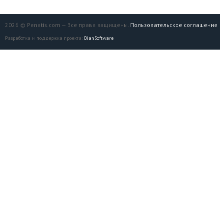
2026 © Penatis.com — Все права защищены.
Пользовательское соглашение
Разработка и поддержка проекта:
DianSoftware