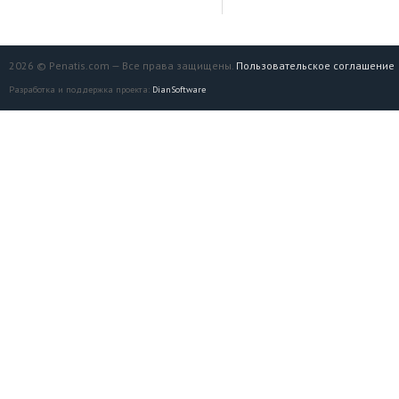
2026 © Penatis.com — Все права защищены.
Пользовательское соглашение
Разработка и поддержка проекта:
DianSoftware