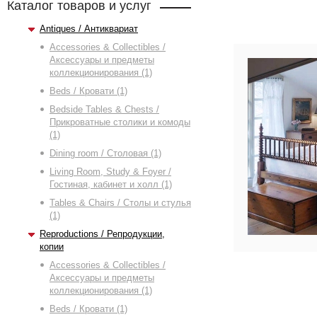
Каталог товаров и услуг
Antiques / Антиквариат
Accessories & Collectibles /
Аксессуары и предметы
коллекционирования (1)
Beds / Кровати (1)
Bedside Tables & Chests /
Прикроватные столики и комоды
(1)
Dining room / Столовая (1)
Living Room, Study & Foyer /
Гостиная, кабинет и холл (1)
Tables & Chairs / Столы и стулья
(1)
Reproductions / Репродукции,
копии
Accessories & Collectibles /
Аксессуары и предметы
коллекционирования (1)
Beds / Кровати (1)