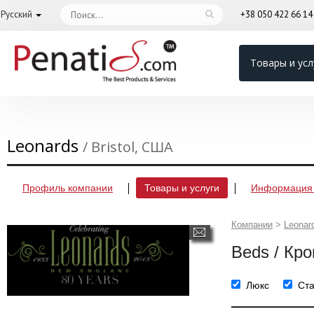
Русский
+38 050 422 66 1
Товары и усл
Leonards
/ Bristol, США
Профиль компании
Товары и услуги
Информация 
Компании
>
Leonar
Beds / Кро
Люкс
Ст