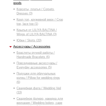
goods
Корсеты, платья / Corsets,
Dresses (3)
Кроп топ, кружевной верх / Crop
top, lace top (1)
Крылья от LILIYA BALTINA /
Wings of LILIYA BALTINA (3)
Юбки / Skirts (20)
Аксессуары / Accessories
Браслеты ручной работы /
Handmade Bracelets (6)
Повседневные аксессуары /
Everyday accessories (5)
Подушки для обручальных
колец / Pillow for wedding rings
(6)
Свадебная фата / Wedding Veil
(33)
Свадебное болеро, накидка для
венчания / Wedding bolero, cape