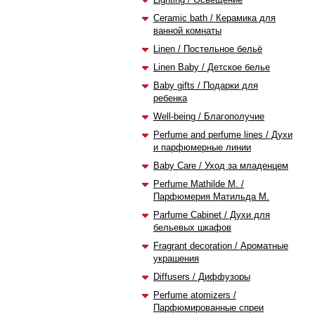
Ceramic bath / Керамика для
ванной комнаты
Linen / Постельное бельё
Linen Baby / Детское белье
Baby gifts / Подарки для
ребенка
Well-being / Благополучие
Perfume and perfume lines / Духи
и парфюмерные линии
Baby Care / Уход за младенцем
Perfume Mathilde M. /
Парфюмерия Матильда М.
Pаrfume Cabinet / Духи для
бельевых шкафов
Fragrant decoration / Ароматные
украшения
Diffusers / Диффузоры
Perfume atomizers /
Парфюмированные спреи