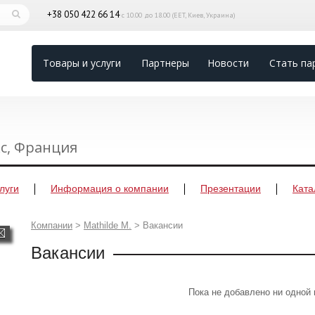
+38 050 422 66 14
с 10.00 до 18.00 (EET, Киев, Украина)
Товары и услуги
Партнеры
Новости
Стать па
кс, Франция
луги
Информация о компании
Презентации
Ката
Компании
>
Mathilde M.
>
Вакансии
Вакансии
Пока не добавлено ни одной 