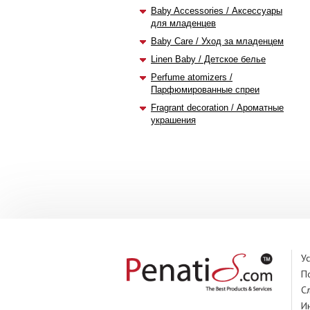
Baby Accessories / Аксессуары
для младенцев
Baby Care / Уход за младенцем
Linen Baby / Детское белье
Perfume atomizers /
Парфюмированные спреи
Fragrant decoration / Ароматные
украшения
У
П
С
И