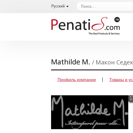
Русский
Mathilde M.
/ Макон Седе
Профиль компании
Товары и ус