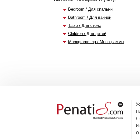
Bedroom / Для спальни
Bathroom / Для ванной
Table / Для стола
Children / Для детей
Monogramming / Монограммы
У
П
С
И
О