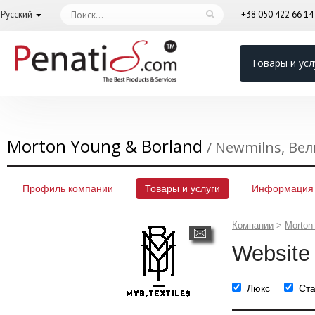
Русский
+38 050 422 66 1
Товары и усл
Morton Young & Borland
/ Newmilns, Ве
Профиль компании
Товары и услуги
Информация 
Компании
>
Morton
Website
Люкс
Ст