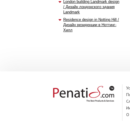
London building Landmark design
/ Дизайн лондонского здания
Landmark
Residence design in Notting Hill /
Дизайн резиденции в Ноттинг-
Хилл
У
П
С
И
О