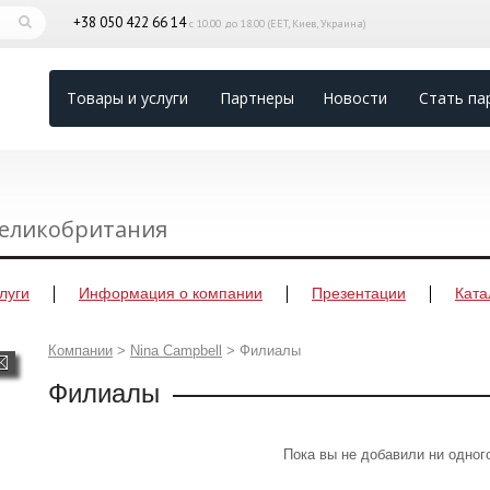
+38 050 422 66 14
с 10.00 до 18.00 (EET, Киев, Украина)
Товары и услуги
Партнеры
Новости
Стать па
Великобритания
луги
Информация о компании
Презентации
Ката
Компании
>
Nina Campbell
>
Филиалы
Филиалы
Пока вы не добавили ни одно