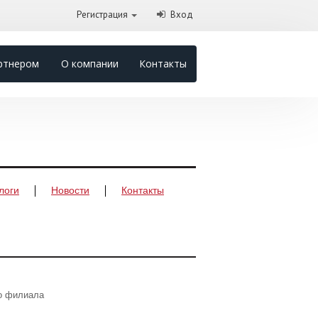
Регистрация
Вход
ртнером
О компании
Контакты
логи
Новости
Контакты
го филиала