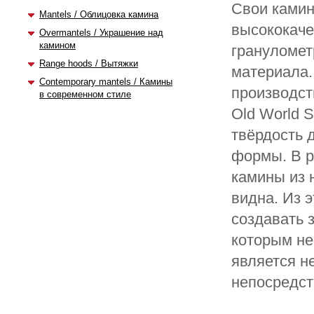
Свои камин
Mantels / Облицовка камина
высококаче
Overmantels / Украшение над
камином
грануломет
Range hoods / Вытяжки
материала.
Contemporary mantels / Камины
производст
в современном стиле
Old World 
твёрдость 
формы. В р
камины из 
видна. Из 
создавать 
которым не
является н
непосредст