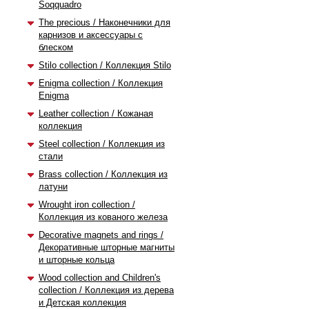
Soqquadro
The precious / Наконечники для
карнизов и аксессуары с
блеском
Stilo collection / Коллекция Stilo
Enigma collection / Коллекция
Enigma
Leather collection / Кожаная
коллекция
Steel collection / Коллекция из
стали
Brass collection / Коллекция из
латуни
Wrought iron collection /
Коллекция из кованого железа
Decorative magnets and rings /
Декоративные шторные магниты
и шторные кольца
Wood collection and Children's
collection / Коллекция из дерева
и Детская коллекция