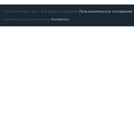
2026 © Penatis.com — Все права защищены.
Пользовательское соглашение
Разработка и поддержка проекта:
DianSoftware