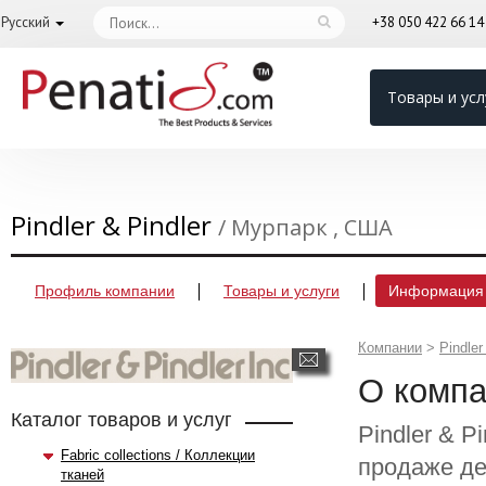
Русский
+38 050 422 66 1
Товары и усл
Pindler & Pindler
/ Мурпарк , США
Профиль компании
Товары и услуги
Информация 
Компании
>
Pindler
О комп
Каталог товаров и услуг
Pindler & 
Fabric collections / Коллекции
продаже де
тканей