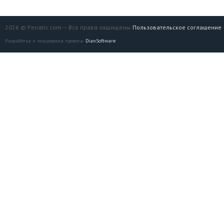
2026 © Penatis.com — Все права защищены.
Пользовательское соглашение
Разработка и поддержка проекта:
DianSoftware