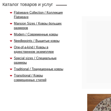
Каталог товаров и услуг
Flatweave Collection / Коллекция
Flatweave
Mansion Sizes / Ковры больших
размеров
Modern / Современные ковры
Needlepoints / Вышитые ковры
One-of-a-kind / Ковры в
единственном экземпляре
Special sizes / Специальные
размеры
Traditional / Традиционные ковры
Transitional / Ковры
совмещенных стилей