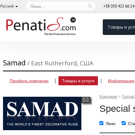
Русский
+38 050 422 66 1
Товары и усл
Samad
/ East Rutherford, США
Профиль компании
Товары и услуги
Информация 
Компании
>
Samad
Special
Люкс
Ст