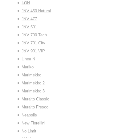
I-ON
J&V 450 Natural
J&V 477
J&V 501
J&V 700 Tech
J&V 701 City
J&V 901 VIP
Linea N
Mariko
Marimekko
Marimekko 2
Marimekko 3
Muralto Classic
Muralto Fresco
Neapolis
New Fiorellini
No Limit