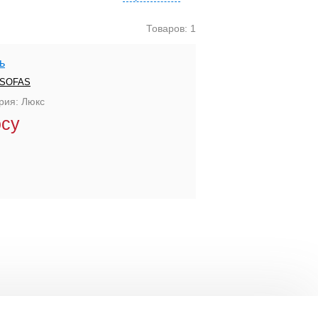
Товаров: 1
ь
SOFAS
рия: Люкс
осу