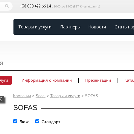
+38 050 422 66 14
с 10.00 до 18.00 (EET, Киев, Украина)
Товары и услуги
Партнеры
Новости
Стать па
я
луги
Информация о компании
Презентации
Ката
Компании
>
Socci
>
Товары и услуги
>
SOFAS
SOFAS
Люкс
Стандарт