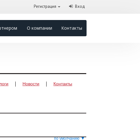
Регистрация
Вход
ртнером
О компании
Контакты
логи
Новости
Контакты
▼
по умолчанию