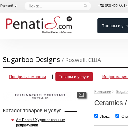
Русский
+38 050 422 66 1
Товары и усл
Sugarboo Designs
/ Roswell, США
Профиль компании
Товары и услуги
Информация 
Компании
>
Sugarb
Ceramics 
Каталог товаров и услуг
Люкс
Ст
Art Prints / Художественные
репродукции