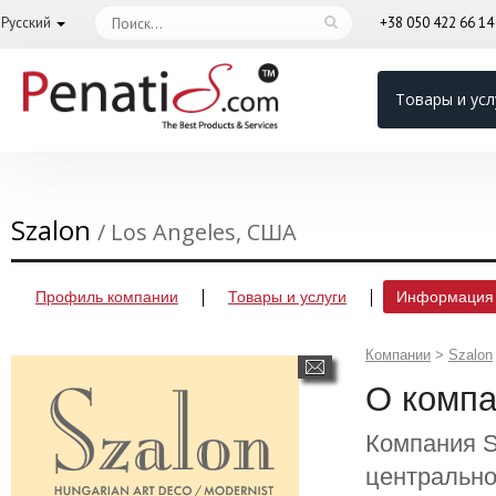
Русский
+38 050 422 66 1
Товары и усл
Szalon
/ Los Angeles, США
Профиль компании
Товары и услуги
Информация 
Компании
>
Szalon
О комп
Компания S
центрально