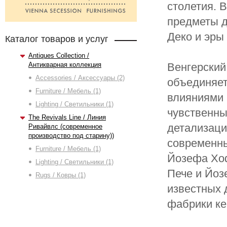
столетия. 
предметы д
Деко и эры
Каталог товаров и услуг
Antiques Collection /
Антикварная коллекция
Венгерский
Accessories / Аксессуары (2)
объединяет
Furniture / Мебель (1)
влияниями 
Lighting / Светильники (1)
чувственны
The Revivals Line / Линия
детализаци
Ривайвлс (современное
производство под старину))
современны
Furniture / Мебель (1)
Йозефа Хоф
Lighting / Светильники (1)
Пече и Йоз
Rugs / Ковры (1)
известных 
фабрики ке