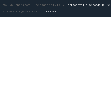
2026 © Penatis.com — Все права защищены.
Пользовательское соглашение
Разработка и поддержка проекта:
DianSoftware