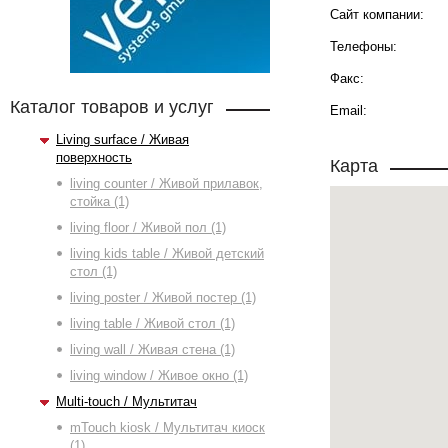
Сайт компании:
Телефоны:
Факс:
Каталог товаров и услуг
Email:
Living surface / Живая
поверхность
Карта
living counter / Живой прилавок,
стойка (1)
living floor / Живой пол (1)
living kids table / Живой детский
стол (1)
living poster / Живой постер (1)
living table / Живой стол (1)
living wall / Живая стена (1)
living window / Живое окно (1)
Multi-touch / Мультитач
mTouch kiosk / Мультитач киоск
(1)