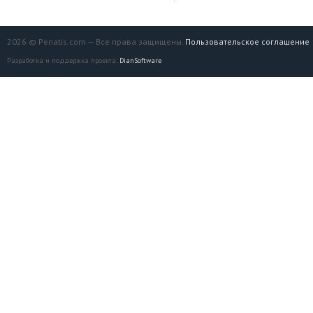
2026 © Penatis.com — Все права защищены.
Пользовательское соглашение
Разработка и поддержка проекта:
DianSoftware