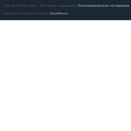
2026 © Penatis.com — Все права защищены.
Пользовательское соглашение
Разработка и поддержка проекта:
DianSoftware