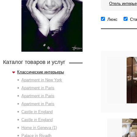
Отель интерье
Люкс
Ст
Каталог товаров и услуг
Классические интерьеры
Apartment in New York
Apartment in Paris
Apartment in Paris
Apartment in Paris
Castle in England
Castle in England
Home in Geneva (1)
Palace in Riyadh