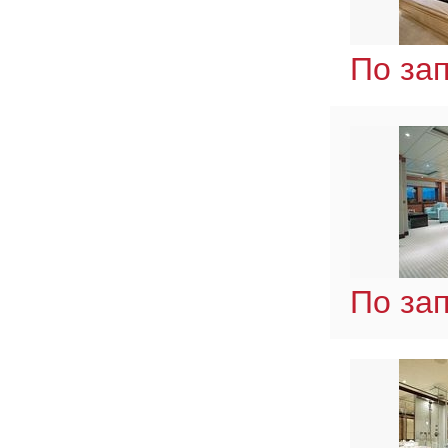
По за
По за