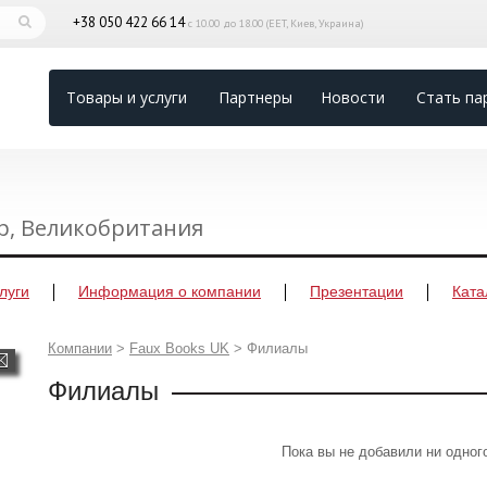
+38 050 422 66 14
с 10.00 до 18.00 (EET, Киев, Украина)
Товары и услуги
Партнеры
Новости
Стать па
ер, Великобритания
луги
Информация о компании
Презентации
Ката
Компании
>
Faux Books UK
>
Филиалы
Филиалы
Пока вы не добавили ни одно