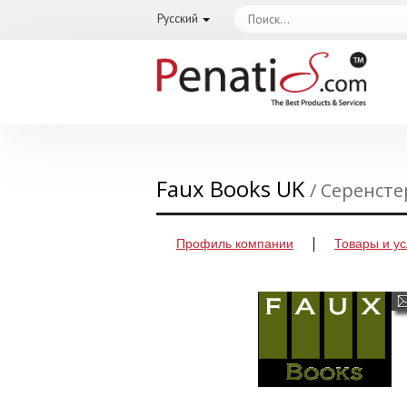
Русский
Faux Books UK
/ Серенст
Профиль компании
Товары и ус