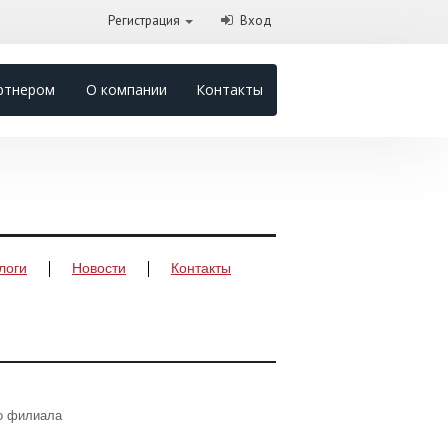
Регистрация
Вход
ртнером
О компании
Контакты
логи
Новости
Контакты
го филиала