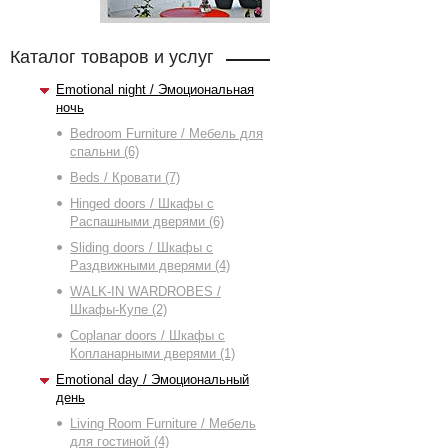
Каталог товаров и услуг
Emotional night / Эмоциональная
ночь
Bedroom Furniture / Мебель для
спальни (6)
Beds / Кровати (7)
Hinged doors / Шкафы с
Распашными дверями (6)
Sliding doors / Шкафы с
Раздвижными дверями (4)
WALK-IN WARDROBES /
Шкафы-Купе (2)
Сoplanar doors / Шкафы с
Копланарными дверями (1)
Emotional day / Эмоциональный
день
Living Room Furniture / Мебель
для гостиной (4)