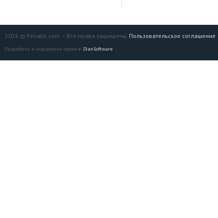
2026 © Penatis.com — Все права защищены.
Пользовательское соглашение
Разработка и поддержка проекта:
DianSoftware