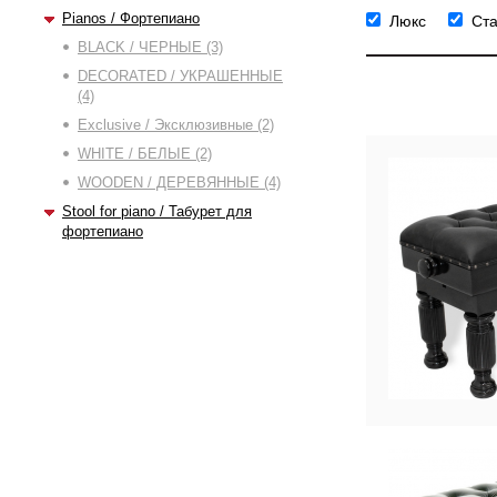
Pianos / Фортепиано
Люкс
Ст
BLACK / ЧЕРНЫЕ (3)
DECORATED / УКРАШЕННЫЕ
(4)
Exclusive / Эксклюзивные (2)
WHITE / БЕЛЫЕ (2)
WOODEN / ДЕРЕВЯННЫЕ (4)
Stool for piano / Табурет для
фортепиано