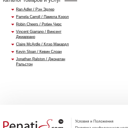
Каталог товаров и услуг
Ran Adler / Рэн Эдлер
Pamela Carroll / Памела Кэрол
Robin Cheers / Робин Чирс
Vincent Giarrano / Винсент
Джиаррано
Claire McArdle / Клэр Макардл
Kevin Sloan / Кевин Слоан
Jonathan Ralston / Джонатан
Ральстон
Условия и Положения
Политика конфиденциальност