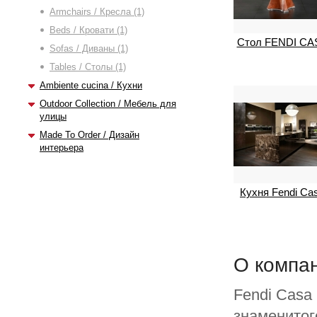
Armchairs / Кресла (1)
Beds / Кровати (1)
Стол FENDI CA
Sofas / Диваны (1)
Tables / Столы (1)
Ambiente cucina / Кухни
Outdoor Collection / Мебель для
улицы
Made To Order / Дизайн
интерьера
Кухня Fendi Ca
О компа
Fendi Casa 
знаменитог