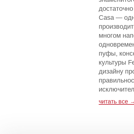
достаточно
Casa — одн
производит
многом нап
одновремен
пуфы, конс
культуры Fe
дизайну пр
правильнос
исключител
читать все 