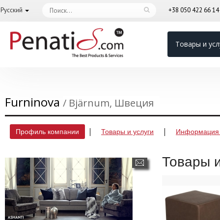
Русский
+38 050 422 66 1
Товары и усл
Furninova
/ Bjärnum, Швеция
Профиль компании
Товары и услуги
Информация 
Товары и