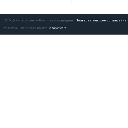
2026 © Penatis.com — Все права защищены.
Пользовательское соглашение
Разработка и поддержка проекта:
DianSoftware