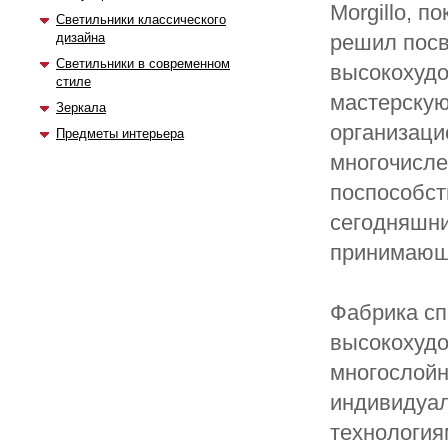
Morgillo, п
Светильники классического
дизайна
решил посв
Светильники в современном
высокохудо
стиле
мастерскую
Зеркала
организаци
Предметы интерьера
многочисле
поспособст
сегодняшни
принимающа
Фабрика сп
высокохудо
многослойн
индивидуал
технология